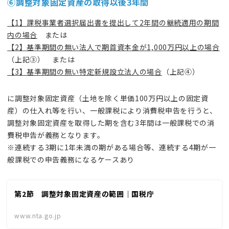
⑥
調整対象固定資産の取得以後3年間
【1】課税事業者選択届出書を提出して2年間の継続適用の期間
内の場合
または
【2】基準期間の無い法人で期首資本金が1,000万円以上の場合
（上記③） または
【3】基準期間の無い特定新規設立法人の場合
（上記④）
に調整対象固定資産（土地を除く単価100万円以上の固定資
産）の仕入れ等を行い、一般課税により消費税申告を行うと、
調整対象固定資産を取得した期を含む3年間は一般課税での消
費税申告が義務となります。
※連続する3期に1年未満の期がある場合等、連続する4期が一
般課税での申告義務になるケースあり
第2節 調整対象固定資産の範囲｜国税庁
www.nta.go.jp