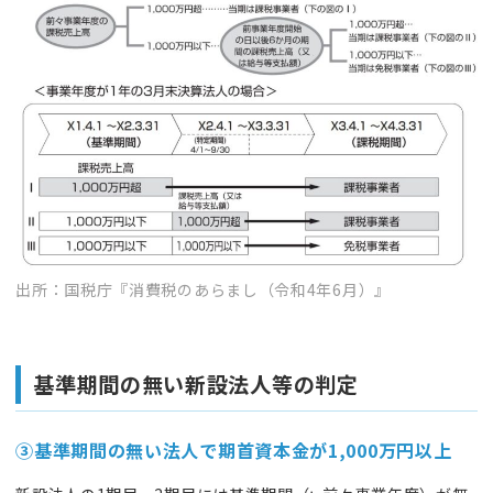
出所：国税庁『消費税のあらまし（令和4年6月）』
基準期間の無い
新設法人等
の判定
③
基準期間の無い
法人で
期首資本金が1,000万円以上