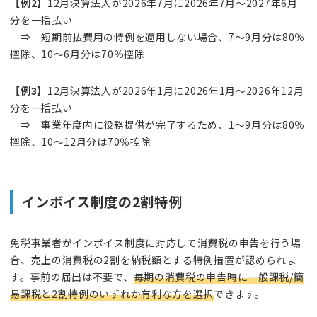
【例2】
12月決算法人が2026年7月に2026年7月～2027年6月
分を一括払い
⇒ 短期前払費用の特例を適用しない場合、7～9月分は80％
控除、10～6月分は70％控除
【例3】
12月決算法人が2026年1月に2026年1月～2026年12月
分を一括払い
⇒ 事業年度内に役務提供が完了するため、1～9月分は80％
控除、10～12月分は70％控除
インボイス制度の2割特例
免税事業者がインボイス制度に対応して消費税の申告を行う場
合、売上の消費税の2割を納税額とする特例措置が認められま
す。事前の届出は不要で、
毎期の消費税の申告時に一般課税/簡
易課税と2割特例のいずれか有利な方を選択
できます。