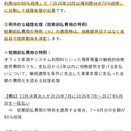
利用分の80％控除」と「2026年10月以降利用分の70％控除」
に分割して経理処理が必要
です。
②例外的な経理処理（短期前払費用の特例）
短期前払費用の特例（※）の適用時は、役務提供日ではなく支
出日で控除割当を決定
します。
※短期前払費用の特例：
オフィス家賃やシステム利用料といった等質等量の継続的役務
提供費用のうち、支払日から1年以内に役務提供を受ける支払
いについて、継続適用を条件に支出した事業年度に支払った全
額の費用化を認める経理処理
【例1】
12月決算法人が2026年7月に2026年7月～2027年6月
分を一括払い
⇒ 短期前払費用の特例を適用する場合、7～6月分の全額が
80％控除