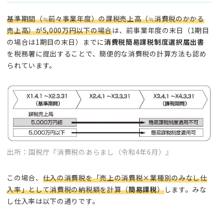
基準期間（≒前々事業年度）の課税売上高（≒消費税のかかる
売上高）が5,000万円以下の場合
は、前事業年度の末日（1期目
の場合は1期目の末日）までに
消費税簡易課税制度選択届出書
を税務署に提出することで、簡便的な消費税の計算方法も認め
られています。
出所：国税庁『消費税のあらまし（令和4年6月）』
この場合、
仕入の消費税を「売上の消費税×業種別のみなし仕
入率」として消費税の納税額を計算（
簡易課税
）
します。みな
し仕入率は以下の通りです。