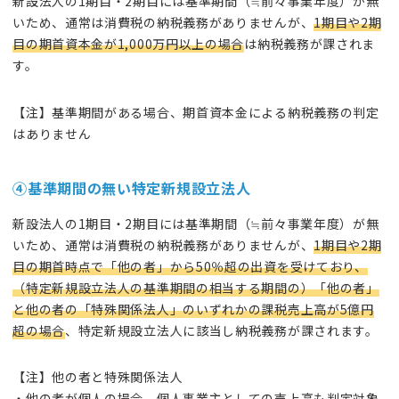
新設法人の1期目・2期目には基準期間（≒前々事業年度）が無
いため、通常は消費税の納税義務がありませんが、
1期目や2期
目の期首資本金が1,000万円以上の場合
は納税義務が課されま
す。
【注】基準期間がある場合、期首資本金による納税義務の判定
はありません
④
基準期間の無い
特定新規設立法人
新設法人の1期目・2期目には基準期間（≒前々事業年度）が無
いため、通常は消費税の納税義務がありませんが、
1期目や2期
目の期首時点で「他の者」から50％超の出資を受けており、
（特定新規設立法人の基準期間の相当する期間の）「他の者」
と他の者の「特殊関係法人」のいずれかの課税売上高が5億円
超の場合
、特定新規設立法人に該当し納税義務が課されます。
【注】他の者と特殊関係法人
・他の者が個人の場合、個人事業主としての売上高も判定対象