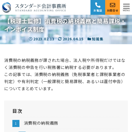
お電話
お問合せ
MENU
【税理士監修】消費税の納税義務と簡易課税・
インボイス制度
投稿日
2023.02.13
更新日
2026.04.15
カテゴリー
知識集
消費税の納税義務が課された場合、法人税や所得税だけではな
く消費税の申告を行い税務署に納税する必要があります。
この記事では、消費税の納税義務（免税事業者と課税事業者の
判定）や有利判定（一般課税と簡易課税、あるいは還付申告）
についてまとめています。
目次
消費税の納税義務