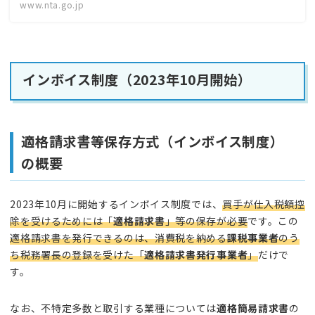
www.nta.go.jp
インボイス制度（2023年10月開始）
適格請求書等保存方式（インボイス制度）
の概要
2023年10月に開始するインボイス制度では、
買手が仕入税額控
除を受けるためには「
適格請求書
」等の保存が必要
です。この
適格請求書を発行できるのは、消費税を納める
課税事業者
のう
ち税務署長の登録を受けた「
適格請求書発行事業者
」
だけで
す。
なお、不特定多数と取引する業種については
適格簡易請求書
の