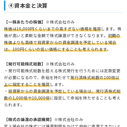
④資本金と決算
【一株あたりの株価】
※株式会社のみ
株価は10,000円くらいまでの高すぎない価格を推奨
します。株
価が高いと柔軟な金額で株式譲渡ができなくなります。
初期の
株価よりも高値で投資家からの資金調達を予定している場合
は、100円くらいの低い価格にすることも考えられます
。
【発行可能株式総数】
※株式会社のみ
・発行可能株式総数を超える株式発行を行うためには定款変更
が必要になるので、余裕を持たせて
発行済株式総数の100倍以
上に設定することを推奨
します。
・
投資家からの資金調達を予定している場合は、発行済株式総
数の1,000倍や10,000倍
に設定して余裕を持たせることも考え
られます。
【株式の譲渡の承認機関
】
※株式会社のみ
非上場会社の株式には譲渡制限をかけて自由に売買できないよ