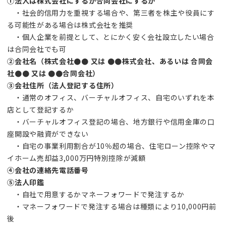
①法人は株式会社にするか合同会社にするか
・社会的信用力を重視する場合や、第三者を株主や役員にす
る可能性がある場合は株式会社を推奨
・個人企業を前提として、とにかく安く会社設立したい場合
は合同会社でも可
②会社名（株式会社●● 又は ●●株式会社、あるいは 合同会
社●● 又は ●●合同会社）
③会社住所（法人登記する住所）
・通常のオフィス、バーチャルオフィス、自宅のいずれを本
店として登記するか
・バーチャルオフィス登記の場合、地方銀行や信用金庫の口
座開設や融資ができない
・自宅の事業利用割合が10％超の場合、住宅ローン控除やマ
イホーム売却益3,000万円特別控除が減額
④会社の連絡先電話番号
⑤法人印鑑
・自社で用意するかマネーフォワードで発注するか
・マネーフォワードで発注する場合は種類により10,000円前
後