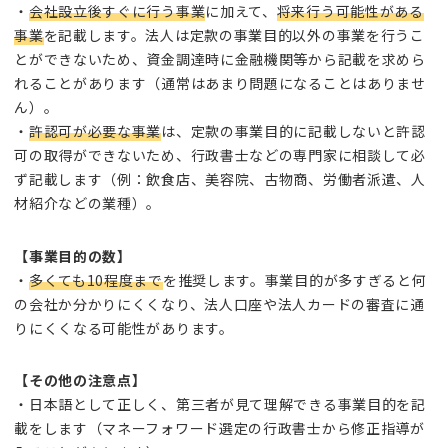
・
会社設立後すぐに行う事業
に加えて、
将来行う可能性がある
事業
を記載します。法人は定款の事業目的以外の事業を行うこ
とができないため、資金調達時に金融機関等から記載を求めら
れることがあります（通常はあまり問題になることはありませ
ん）。
・
許認可が必要な事業
は、定款の事業目的に記載しないと許認
可の取得ができないため、行政書士などの専門家に相談して必
ず記載します（例：飲食店、美容院、古物商、労働者派遣、人
材紹介などの業種）。
【事業目的の数】
・
多くても10程度まで
を推奨します。事業目的が多すぎると何
の会社か分かりにくくなり、法人口座や法人カードの審査に通
りにくくなる可能性があります。
【その他の注意点】
・日本語として正しく、第三者が見て理解できる事業目的を記
載をします（マネーフォワード選定の行政書士から修正指導が