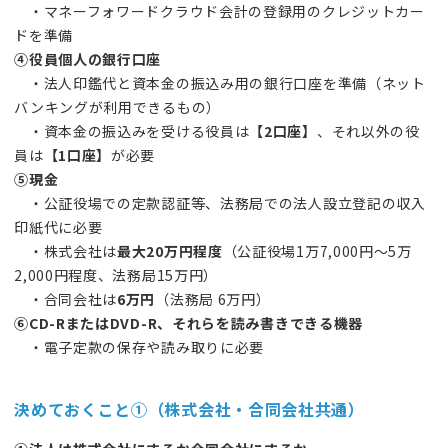
・マネーフォワードクラウド会計の登録用のクレジットカー
ドを準備
④役員個人の銀行口座
・法人印鑑代と資本金の振込み用の銀行口座を準備（ネット
バンキングが利用できるもの）
・資本金の振込みを受ける役員は
【2口座】
、それ以外の役
員は
【1口座】
が必要
⑤現金
・公証役場での定款認証等、法務局での法人設立登記の収入
印紙代に必要
・株式会社は
最大20万円程度
（公証役場1万7,000円～5万
2,000円程度、法務局15万円）
・合同会社は
6万円
（法務局 6万円）
⑥CD-RまたはDVD-R、それらを読み書きできる機器
・電子定款の保存や読み取りに必要
決めておくこと①（株式会社・合同会社共通）