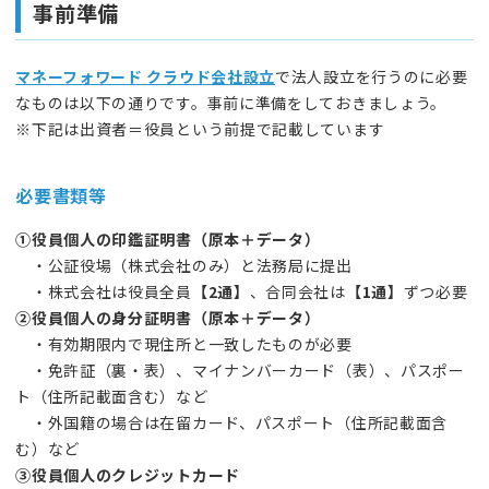
事前準備
マネーフォワード クラウド会社設立
で法人設立を行うのに必要
なものは以下の通りです。事前に準備をしておきましょう。
※下記は出資者＝役員という前提で記載しています
必要書類等
①役員個人の印鑑証明書（原本＋データ）
・公証役場（株式会社のみ）と法務局に提出
・株式会社は役員全員
【2通】
、合同会社は
【1通】
ずつ必要
②役員個人の身分証明書（原本＋データ）
・有効期限内で現住所と一致したものが必要
・免許証（裏・表）、マイナンバーカード（表）、パスポー
ト（住所記載面含む）など
・外国籍の場合は在留カード、パスポート（住所記載面含
む）など
③役員個人のクレジットカード