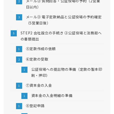
メール② 質問回答・公証役場の予約（2営業
日以内）
メール③ 電子定款納品と公証役場の予約確定
（5営業日後）
STEP2 会社設立の手続き ②公証役場と法務局へ
の書類提出
⑤定款作成の依頼
⑥定款の受取
公証役場への提出物の準備（定款の製本印
刷・押印）
⑦資本金の入金
資本金の入金明細の準備
⑧登記申請