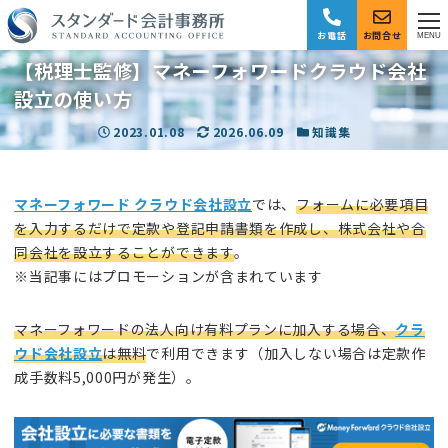
お電話
お問合せ
MENU
【税理士監修】マネーフォワードクラウド会社
設立の使い方
投稿日
2023.01.08
更新日
2026.06.09
カテゴリー
知識集
マネーフォワード クラウド会社設立
では、
フォームに必要項目
を入力するだけで定款や登記申請書類を作成し、株式会社や合
同会社を設立することができます
。
※当記事にはプロモーションが含まれています
マネーフォワードの法人向け有料プランに加入する場合、
クラ
ウド会社設立
は無料
で利用できます（加入しない場合は定款作
成手数料5,000円が発生）。