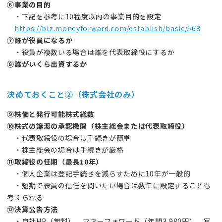
⑥事業の目的
・下記を参考に10程度以内の事業目的を設定
https://biz.moneyforward.com/establish/basic/568
⑦誰が役員になるか
・役員が複数いる場合は誰を代表取締役にするか
⑧誰がいくら出資するか
決めておくこと②（株式会社のみ）
⑨株価と発行可能株式総数
⑩株式の譲渡の承認機関（株主総会または代表取締役）
・代表取締役の場合は手続きが簡単
・株主総会の場合は手続きが厳格
⑪取締役の任期（最長10年）
・個人企業は登記手続きを減らすために10年が一般的
・短期で役員の信任を問いたい場合は数年に設定することも
考えられる
⑫決算公告方法
・自社HP（無料）、マネーフォワード（年間3,980円）、官