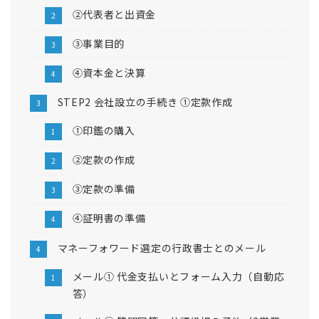
②代表者と出資金
③事業目的
④資本金と決算
STEP2 会社設立の手続き ①定款作成
①印鑑の購入
②定款の作成
③定款の準備
④証明書の準備
マネーフォワード選定の行政書士とのメール
メール① 代金支払いとフォーム入力（自動応
答）