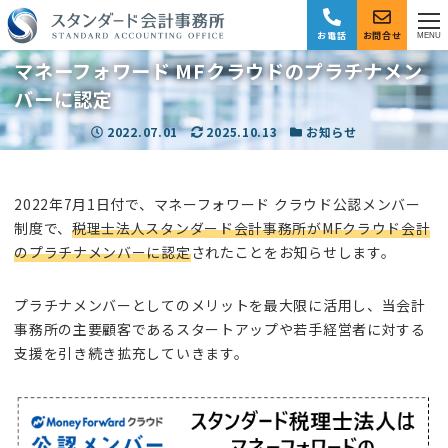
お電話
お問合せ
MENU
マネーフォワード MFクラウドのプラチナメン
バーに認定
投稿日
2022.07.01
更新日
2025.10.13
カテゴリー
お知らせ
2022年7月1日付で、マネーフォワード クラウド公認メンバー
制度で、
税理士法人スタンダード会計事務所がMFクラウド会計
のプラチナメンバーに認定
されたことをお知らせします。
プラチナメンバーとしてのメリットを最大限に活用し、当会計
事務所の主要顧客であるスタートアップや若手経営者に対する
支援を引き続き拡充していきます。