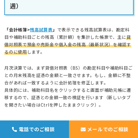
週）
「会計帳簿>
残高試算表
」
で表示できる残高試算表は、勘定科
目や補助科目ごとの残高（累計額）を集計した帳票で、主に
貸
借対照表で預金や売掛金や借入金の残高（最新状況）を確認す
るのに使用
します。
月次決算では、まず貸借対照表（BS）の勘定科目や補助科目ご
との月末残高を証憑の金額と一致させます。もし、金額に不整
合があれば一致するように会計処理を修正します。
具体的には、補助科目名をクリックすると画面が補助元帳に遷
移するので、証憑との金額一致の検証を行います（新しいタブ
を開きたい場合はCtrlを押したままクリック）。
電話でのご相談
メールでのご相談
資産科目