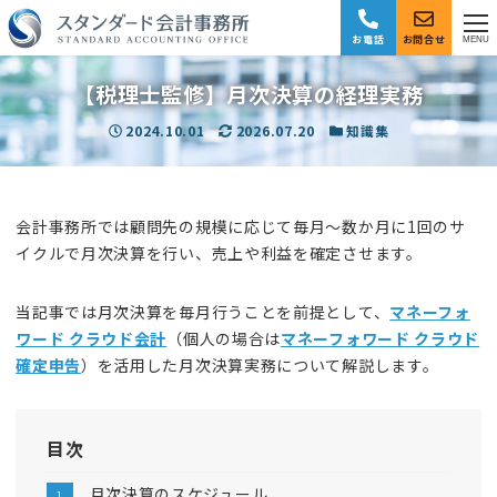
お電話
お問合せ
MENU
【税理士監修】月次決算の経理実務
投稿日
2024.10.01
更新日
2026.07.20
カテゴリー
知識集
会計事務所では顧問先の規模に応じて毎月～数か月に1回のサ
イクルで月次決算を行い、売上や利益を確定させます。
当記事では月次決算を毎月行うことを前提として、
マネーフォ
ワード クラウド会計
（個人の場合は
マネーフォワード クラウド
確定申告
）を活用した月次決算実務について解説します。
目次
月次決算のスケジュール