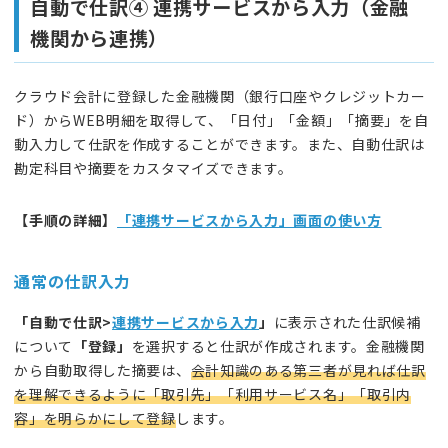
自動で仕訳④ 連携サービスから入力（金融
機関から連携）
クラウド会計に登録した金融機関（銀行口座やクレジットカー
ド）からWEB明細を取得して、「日付」「金額」「摘要」を自
動入力して仕訳を作成することができます。また、自動仕訳は
勘定科目や摘要をカスタマイズできます。
【
手順の詳細
】
「連携サービスから入力」画面の使い方
通常の仕訳入力
「自動で仕訳>
連携サービスから入力
」
に表示された仕訳候補
について
「登録」
を選択すると仕訳が作成されます。金融機関
から自動取得した摘要は、
会計知識のある第三者が見れば仕訳
を理解できるように「取引先」「利用サービス名」「取引内
容」を明らかにして登録
します。