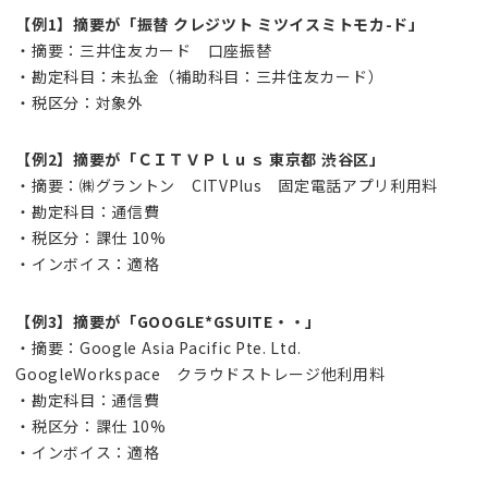
【例1】摘要が「振替 クレジツト ミツイスミトモカ-ド」
・摘要：三井住友カード ⼝座振替
・勘定科目：未払金（補助科目：三井住友カード）
・税区分：対象外
【例2】摘要が「ＣＩＴＶＰｌｕｓ 東京都 渋⾕区」
・摘要：㈱グラントン CITVPlus 固定電話アプリ利用料
・勘定科目：通信費
・税区分：課仕 10%
・インボイス：適格
【例3】摘要が「GOOGLE*GSUITE・・」
・摘要：Google Asia Pacific Pte. Ltd.
GoogleWorkspace クラウドストレージ他利⽤料
・勘定科目：通信費
・税区分：課仕 10%
・インボイス：適格