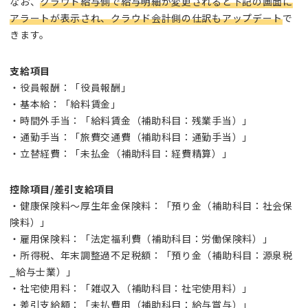
なお、
クラウド給与側で給与明細が変更されると下記の画面に
アラートが表示され、クラウド会計側の仕訳もアップデート
で
きます。
支給項目
・役員報酬：「役員報酬」
・基本給：「給料賃金」
・時間外手当：「給料賃金（補助科目：残業手当）」
・通勤手当：「旅費交通費（補助科目：通勤手当）」
・立替経費：「未払金（補助科目：経費精算）」
控除項目/差引支給項目
・健康保険料～厚生年金保険料：「預り金（補助科目：社会保
険料）」
・雇用保険料：「法定福利費（補助科目：労働保険料）」
・所得税、年末調整過不足税額：「預り金（補助科目：源泉税
_給与士業）」
・社宅使用料：「雑収入（補助科目：社宅使用料）」
・差引支給額：「未払費用（補助科目：給与賞与）」