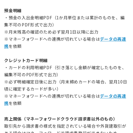
預金明細
・預金の入出金明細PDF（1か月単位または累計のものを、編
集不可のPDF形式で出力）
※月末残高の確認のため必ず翌月1日以降に出力
※マネーフォワードへの連携が切れている場合は
データの再連
携
を依頼
クレジットカード明細
・カードの利用明細PDF（引き落とし金額が確定したものを、
編集不可のPDF形式で出力）
※必ず明細確定日後に出力（月末締めカードの場合、翌月10日
頃に確定するカードが多い）
※マネーフォワードへの連携が切れている場合は
データの再連
携
を依頼
売上関係（マネーフォワードクラウド請求書以外のもの）
取引先から請求書の様式を指定されている場合や外貨建取引が
ある場合はマネーフォワードで請求書発行ができないため、