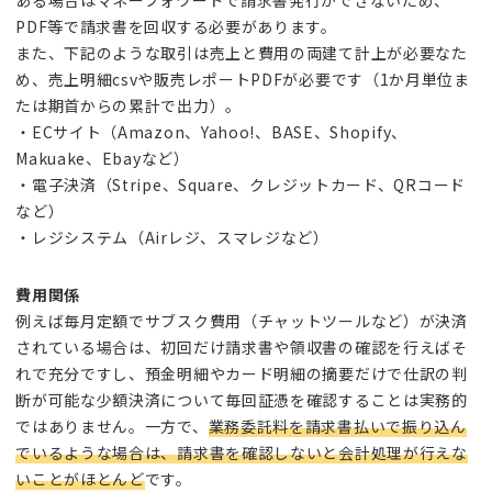
PDF等で請求書を回収する必要があります。
また、下記のような取引は売上と費用の両建て計上が必要なた
め、売上明細csvや販売レポートPDFが必要です（1か月単位ま
たは期首からの累計で出力）。
・ECサイト（Amazon、Yahoo!、BASE、Shopify、
Makuake、Ebayなど）
・電子決済（Stripe、Square、クレジットカード、QRコード
など）
・レジシステム（Airレジ、スマレジなど）
費用関係
例えば毎月定額でサブスク費用（チャットツールなど）が決済
されている場合は、初回だけ請求書や領収書の確認を行えばそ
れで充分ですし、預金明細やカード明細の摘要だけで仕訳の判
断が可能な少額決済について毎回証憑を確認することは実務的
ではありません。一方で、
業務委託料を請求書払いで振り込ん
でいるような場合は、請求書を確認しないと会計処理が行えな
いことがほとんど
です。