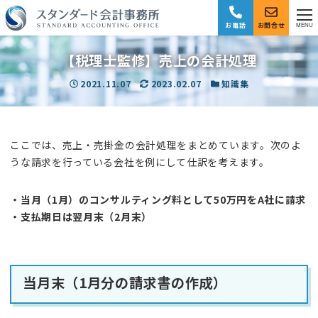
お電話
お問合せ
MENU
【税理士監修】売上の会計処理
投稿日
2021.11.07
更新日
2023.02.07
カテゴリー
知識集
ここでは、売上・売掛金の会計処理をまとめています。次のよ
うな請求を行っている会社を例にして仕訳を考えます。
・当月（1月）のコンサルティング料として50万円をA社に請求
・支払期日は翌月末（2月末）
当月末（1月分の請求書の作成）