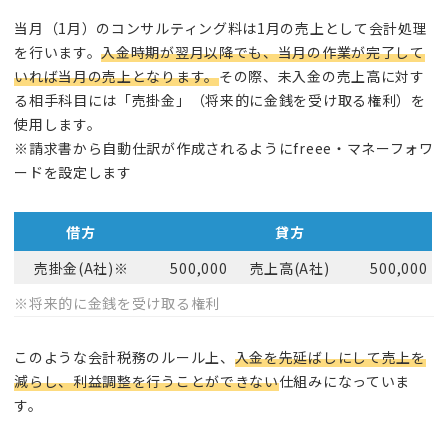
当月（1月）のコンサルティング料は1月の売上として会計処理
を行います。
入金時期が翌月以降でも、当月の作業が完了して
いれば当月の売上となります。
その際、未入金の売上高に対す
る相手科目には「売掛金」（将来的に金銭を受け取る権利）を
使用します。
※請求書から自動仕訳が作成されるようにfreee・マネーフォワ
ードを設定します
借方
貸方
売掛金(A社)※
500,000
売上高(A社)
500,000
※将来的に金銭を受け取る権利
このような会計税務のルール上、
入金を先延ばしにして売上を
減らし、利益調整を行うことができない
仕組みになっていま
す。